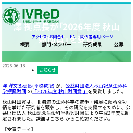
Skip to content
澤 拠点長が「2026年度 秋山
財団賞」を受賞
アクセス・お問合せ
EN
関係者専用ページ
概要
部門・メンバー
研究成果
公募
2026-06-18
お知らせ
澤 洋文拠点長(卓越教授)
が、
公益財団法人秋山記念生命科
学振興財団
の
「2026年度 秋山財団賞 」
を受賞しました。
秋山財団賞は、 北海道の生命科学の進歩・発展に顕著な功
績を挙げた研究者を顕彰し、その研究を支援するために、公
益財団法人 秋山記念生命科学振興財団により平成3年度に制
定されました。詳細はこちら からご確認ください。
【受賞テーマ】