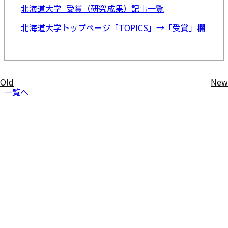
北海道大学_受賞（研究成果）記事一覧
北海道大学トップページ「TOPICS」→「受賞」欄
Old
New
投
一覧へ
稿
ナ
ビ
ゲ
ー
シ
ョ
ン