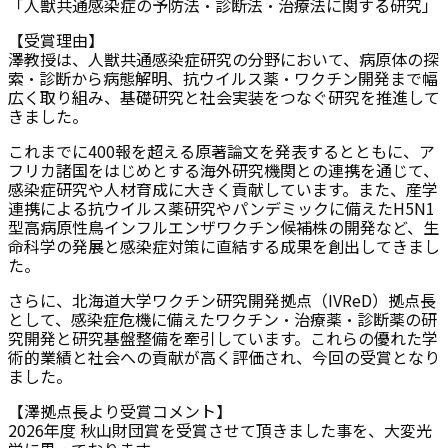
「人獣共通感染症の予防法・診断法・治療法に関する研究」
【受賞理由】
澤教授は、人獣共通感染症研究の分野において、病原体の探
索・診断から病態解明、抗ウイルス薬・ワクチン開発まで幅
広く取り組み、基礎研究と社会実装をつなぐ研究を推進して
きました。
これまでに400報を超える原著論文を発表するとともに、ア
フリカ諸国をはじめとする海外研究機関との連携を通じて、
感染症研究や人材育成に大きく貢献しています。また、産学
連携による抗ウイルス薬研究やパンデミックに備えたH5N1
型高病原性鳥インフルエンザワクチン候補株の開発など、生
命科学の発展と感染症対策に直結する成果を創出してきまし
た。
さらに、北海道大学ワクチン研究開発拠点（IVReD）拠点長
として、感染症危機に備えたワクチン・治療薬・診断薬の研
究開発と研究基盤整備を牽引しています。これらの優れた学
術的業績と社会への貢献が高く評価され、今回の受賞となり
ました。
【澤拠点長より受賞コメント】
2026年度 秋山財団賞を受賞させて頂きました事を、大変光