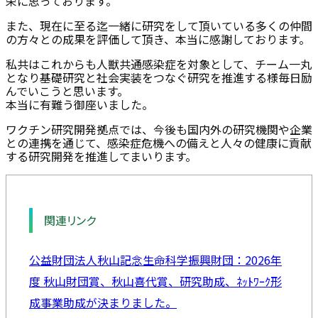
栄に思っております。
また、現在に至る迄一緒に研究をして頂いている多くの仲間
の方々との成果を評価して頂き、本当に感謝しております。
私共はこれからも人獣共通感染症を対象として、チーム一丸
となり基礎研究と社会実装をつなぐ研究を推進する様毎日励
んでいこうと思います。
本当に有難う御座いました。
ワクチン研究開発拠点では、今後も国内外の研究機関や企業
との連携を通じて、感染症危機への備えと人々の健康に貢献
する研究開発を推進してまいります。
関連リンク
公益財団法人秋山記念生命科学振興財団：2026年
度 秋山財団賞、秋山喜代賞、研究助成、ﾈｯﾄﾜｰｸ形
成事業助成が決まりました。