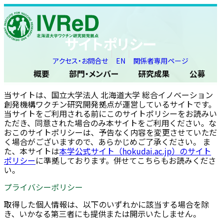
Skip to content
サイトポリシー
アクセス・お問合せ
EN
関係者専用ページ
概要
部門・メンバー
研究成果
公募
当サイトは、国立大学法人 北海道大学 総合イノベーション
創発機構ワクチン研究開発拠点が運営しているサイトです。
当サイトをご利用される前にこのサイトポリシーをお読みい
ただき、同意された場合のみ本サイトをご利用ください。な
おこのサイトポリシーは、予告なく内容を変更させていただ
く場合がございますので、あらかじめご了承ください。 ま
た、本サイトは
本学公式サイト（hokudai.ac.jp）のサイト
ポリシー
に準拠しております。併せてこちらもお読みくださ
い。
プライバシーポリシー
取得した個人情報は、以下のいずれかに該当する場合を除
き、いかなる第三者にも提供または開示いたしません。